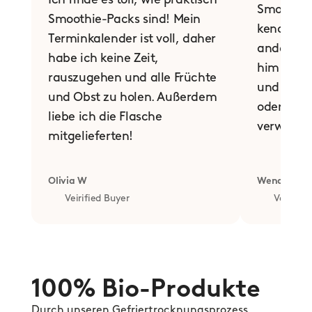
Smoothie
Smoothie-Packs sind! Mein 
kencko. I
Terminkalender ist voll, daher 
anderen 
habe ich keine Zeit, 
him zu, u
rauszugehen und alle Früchte 
und Gemü
und Obst zu holen. Außerdem 
oder es u
liebe ich die Flasche 
verwende
mitgelieferten!
Olivia W
Wendy 
Veirified Buyer
Veirifie
100% Bio-Produkte
Durch unseren Gefriertrocknungsprozess 