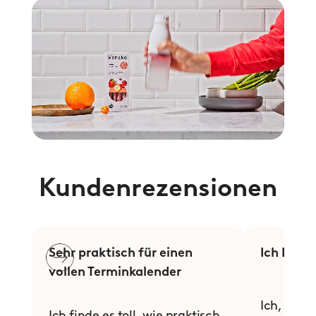
Kundenrezensionen
Sehr praktisch für einen 
Ich LIEBE
vollen Terminkalender
Ich, LIEBE
Ich finde es toll, wie praktisch 