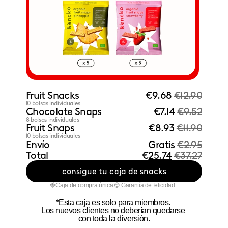
Fruit Snacks
€9.68 
€12.90
10 bolsas individuales
Chocolate Snaps
€7.14 
€9.52
8 bolsas individuales
Fruit Snaps
€8.93 
€11.90
10 bolsas individuales
Envío
Gratis 
€2.95
Total
€
25.74
€37.27
consigue tu caja de snacks
🍓Caja de compra única
😊 Garantía de felicidad
*Esta caja es 
solo para miembros
. 
Los nuevos clientes no deberían quedarse 
con toda la diversión.